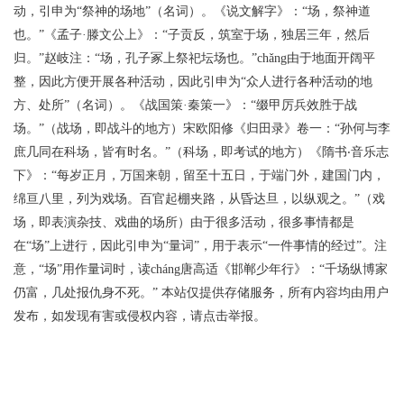
动，引申为“祭神的场地”（名词）。《说文解字》：“场，祭神道
也。”《孟子·滕文公上》：“子贡反，筑室于场，独居三年，然后
归。”赵岐注：“场，孔子冢上祭祀坛场也。”chǎng由于地面开阔平
整，因此方便开展各种活动，因此引申为“众人进行各种活动的地
方、处所”（名词）。《战国策·秦策一》：“缀甲厉兵效胜于战
场。”（战场，即战斗的地方）宋欧阳修《归田录》卷一：“孙何与李
庶几同在科场，皆有时名。”（科场，即考试的地方）《隋书‧音乐志
下》：“每岁正月，万国来朝，留至十五日，于端门外，建国门内，
绵亘八里，列为戏场。百官起棚夹路，从昏达旦，以纵观之。”（戏
场，即表演杂技、戏曲的场所）由于很多活动，很多事情都是
在“场”上进行，因此引申为“量词”，用于表示“一件事情的经过”。注
意，“场”用作量词时，读cháng唐高适《邯郸少年行》：“千场纵博家
仍富，几处报仇身不死。” 本站仅提供存储服务，所有内容均由用户
发布，如发现有害或侵权内容，请点击举报。