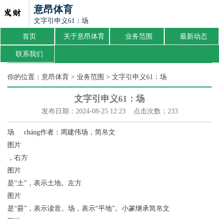
意昂体育
文字引申义61：场
首页
关于意昂体育
业务范围
最新动态
联系我们
你的位置：
意昂体育
>
业务范围
> 文字引申义61：场
文字引申义61：场
发布日期：2024-08-25 12:23 点击次数：233
场 cháng作者：周建伟场，简帛文
图片
，右方
图片
是“土”，表示土地。左方
图片
是“昜”，表示读音。场，表示“平地”。小篆继承简帛文